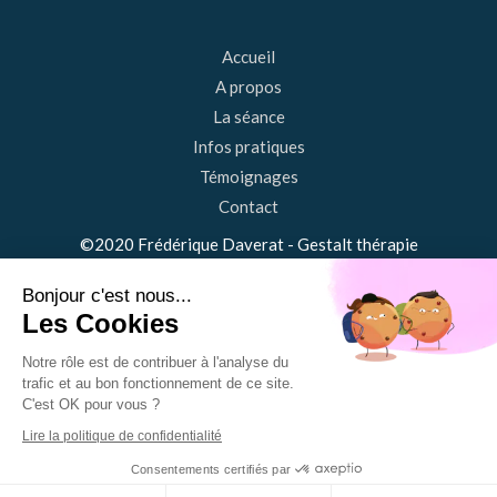
Accueil
A propos
La séance
Infos pratiques
Témoignages
Contact
©2020 Frédérique Daverat - Gestalt thérapie
Bonjour c'est nous...
Plan du site
Les Cookies
Mentions légales
Notre rôle est de contribuer à l'analyse du
trafic et au bon fonctionnement de ce site.
C'est OK pour vous ?
Création et référencement du site par Simplébo
Lire la politique de confidentialité
Site référencé sur
Consentements certifiés par